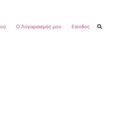
βού
Ο Λογαριασμός μου
Είσοδος